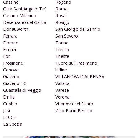
Cassino
Rogeno
Città Sant'Angelo (Pe)
Roma
Cusano Milanino
Rosà
Desenzano del Garda
Rovigo
Donauwörth
San Giorgio del Sannio
Ferrara
San Severo
Fiorano
Torino
Firenze
Trento
Forlì
Trieste
Frosinone
Tuoro sul Trasimeno
Genova
Udine
Giaveno
VILLANOVA D'ALBENGA
Giaveno TO
Vallalta
Guastalla di Reggio
Varese
Emilia
Verona
Gubbio
Villanova del Sillaro
Jesi
Zelo Buon Persico
LECCE
La Spezia