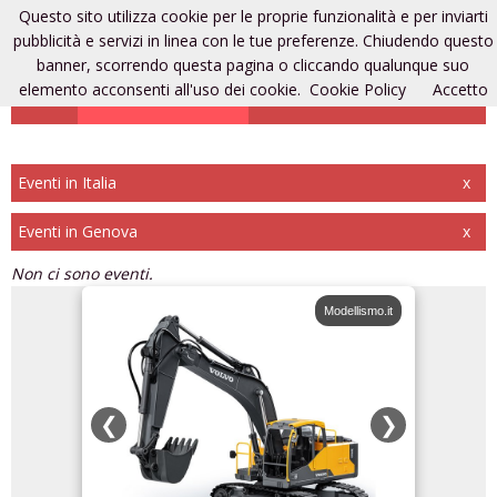
Questo sito utilizza cookie per le proprie funzionalità e per inviarti
Eventi di modellismo
pubblicità e servizi in linea con le tue preferenze. Chiudendo questo
banner, scorrendo questa pagina o cliccando qualunque suo
elemento acconsenti all'uso dei cookie.
Cookie Policy
Accetto
Aggiungi un evento
Entra
Registrati
Eventi in Italia
x
Eventi in Genova
x
Non ci sono eventi.
odellismo.it
Modellismo.it
❮
❯