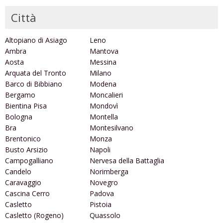
Città
Altopiano di Asiago
Leno
Ambra
Mantova
Aosta
Messina
Arquata del Tronto
Milano
Barco di Bibbiano
Modena
Bergamo
Moncalieri
Bientina Pisa
Mondovì
Bologna
Montella
Bra
Montesilvano
Brentonico
Monza
Busto Arsizio
Napoli
Campogalliano
Nervesa della Battaglia
Candelo
Norimberga
Caravaggio
Novegro
Cascina Cerro
Padova
Casletto
Pistoia
Casletto (Rogeno)
Quassolo