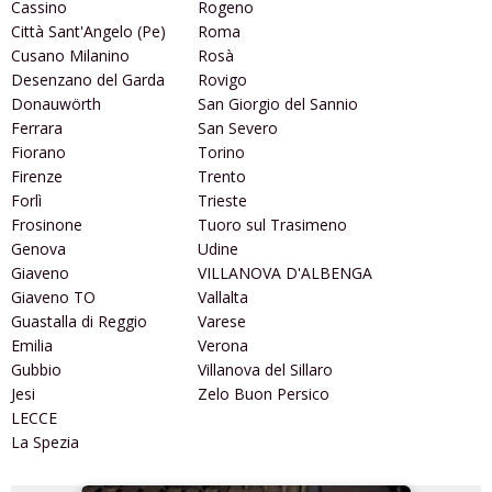
Cassino
Rogeno
Città Sant'Angelo (Pe)
Roma
Cusano Milanino
Rosà
Desenzano del Garda
Rovigo
Donauwörth
San Giorgio del Sannio
Ferrara
San Severo
Fiorano
Torino
Firenze
Trento
Forlì
Trieste
Frosinone
Tuoro sul Trasimeno
Genova
Udine
Giaveno
VILLANOVA D'ALBENGA
Giaveno TO
Vallalta
Guastalla di Reggio
Varese
Emilia
Verona
Gubbio
Villanova del Sillaro
Jesi
Zelo Buon Persico
LECCE
La Spezia