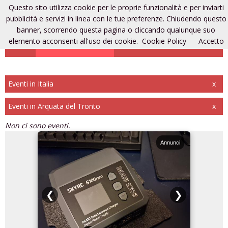
Questo sito utilizza cookie per le proprie funzionalità e per inviarti
Eventi di modellismo
pubblicità e servizi in linea con le tue preferenze. Chiudendo questo
banner, scorrendo questa pagina o cliccando qualunque suo
elemento acconsenti all'uso dei cookie.
Cookie Policy
Accetto
Aggiungi un evento
Entra
Registrati
Eventi in Italia
x
Eventi in Arquata del Tronto
x
Non ci sono eventi.
Annunci
Annunci
❮
❯