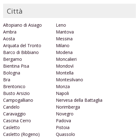
Città
Altopiano di Asiago
Leno
Ambra
Mantova
Aosta
Messina
Arquata del Tronto
Milano
Barco di Bibbiano
Modena
Bergamo
Moncalieri
Bientina Pisa
Mondovì
Bologna
Montella
Bra
Montesilvano
Brentonico
Monza
Busto Arsizio
Napoli
Campogalliano
Nervesa della Battaglia
Candelo
Norimberga
Caravaggio
Novegro
Cascina Cerro
Padova
Casletto
Pistoia
Casletto (Rogeno)
Quassolo