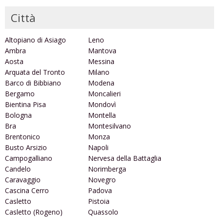
Città
Altopiano di Asiago
Leno
Ambra
Mantova
Aosta
Messina
Arquata del Tronto
Milano
Barco di Bibbiano
Modena
Bergamo
Moncalieri
Bientina Pisa
Mondovì
Bologna
Montella
Bra
Montesilvano
Brentonico
Monza
Busto Arsizio
Napoli
Campogalliano
Nervesa della Battaglia
Candelo
Norimberga
Caravaggio
Novegro
Cascina Cerro
Padova
Casletto
Pistoia
Casletto (Rogeno)
Quassolo