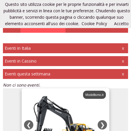
Questo sito utilizza cookie per le proprie funzionalità e per inviarti
Eventi di modellismo
pubblicità e servizi in linea con le tue preferenze. Chiudendo questo
banner, scorrendo questa pagina o cliccando qualunque suo
elemento acconsenti all'uso dei cookie.
Cookie Policy
Accetto
Aggiungi un evento
Entra
Registrati
Eventi in Italia
x
Eventi in Cassino
x
Eventi questa settimana
x
Non ci sono eventi.
odellismo.it
Modellismo.it
❮
❯