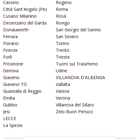
Cassino
Rogeno
Città Sant'Angelo (Pe)
Roma
Cusano Milanino
Rosà
Desenzano del Garda
Rovigo
Donauwörth
San Giorgio del Sannio
Ferrara
San Severo
Fiorano
Torino
Firenze
Trento
Forlì
Trieste
Frosinone
Tuoro sul Trasimeno
Genova
Udine
Giaveno
VILLANOVA D'ALBENGA
Giaveno TO
Vallalta
Guastalla di Reggio
Varese
Emilia
Verona
Gubbio
Villanova del Sillaro
Jesi
Zelo Buon Persico
LECCE
La Spezia