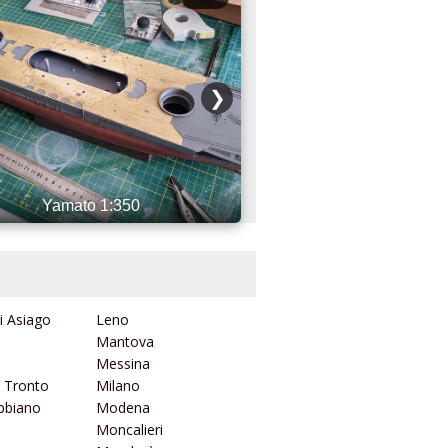
❯
Yamato 1:350
Subaru Impreza 
i Asiago
Leno
Mantova
Messina
l Tronto
Milano
ibbiano
Modena
Moncalieri