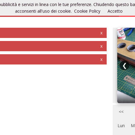
rti pubblicità e servizi in linea con le tue preferenze. Chiudendo ques
mo
Aggiu
acconsenti all'uso dei cookie.
Cookie Policy
Accetto
x
Forum
x
x
❮
Ferrari GTO
<<
Lun
M