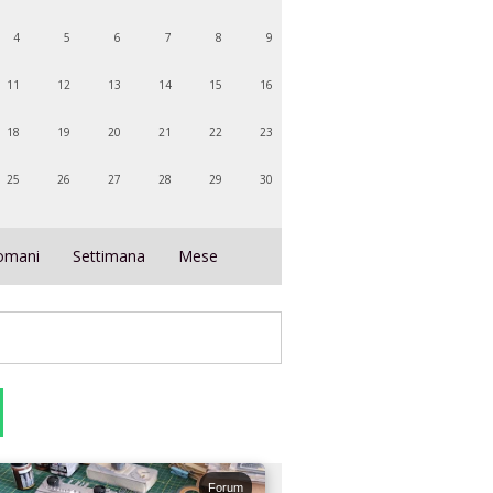
4
5
6
7
8
9
11
12
13
14
15
16
18
19
20
21
22
23
25
26
27
28
29
30
omani
Settimana
Mese
Forum