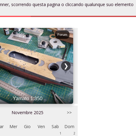
to banner, scorrendo questa pagina o cliccando qualunque suo elemento
ngi un evento
Entra
Registrati
Forum
❯
Yamato 1:350
Subaru Impreza 
Novembre 2025
>>
ar
Mer
Gio
Ven
Sab
Dom
1
2