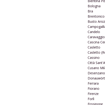
Bientina Pi
Bologna
Bra
Brentonico
Busto Arsiz
Campogall
Candelo
Caravaggio
Cascina Ce
Casletto
Casletto (
Cassino
Città Sant'
Cusano Mil
Desenzano 
Donauwört
Ferrara
Fiorano
Firenze
Forlì
Frosinone