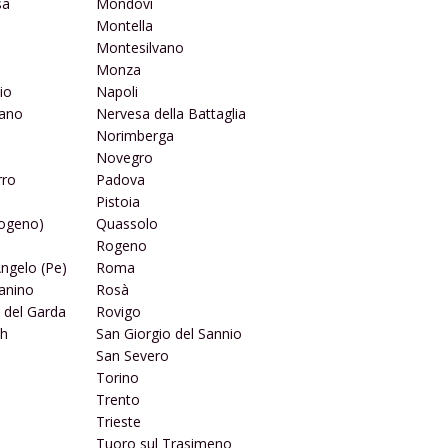
sa
Mondovì
Montella
Montesilvano
Monza
io
Napoli
iano
Nervesa della Battaglia
Norimberga
Novegro
rro
Padova
Pistoia
Rogeno)
Quassolo
Rogeno
Angelo (Pe)
Roma
anino
Rosà
del Garda
Rovigo
h
San Giorgio del Sannio
San Severo
Torino
Trento
Trieste
Tuoro sul Trasimeno