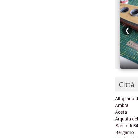
❮
Ferrari GTO
Città
Altopiano d
Ambra
Aosta
Arquata de
Barco di B
Bergamo