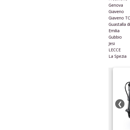
Genova
Giaveno
Giaveno T
Guastalla d
Emilia
Gubbio
Jesi
LECCE
La Spezia
Modellismo.it
❮