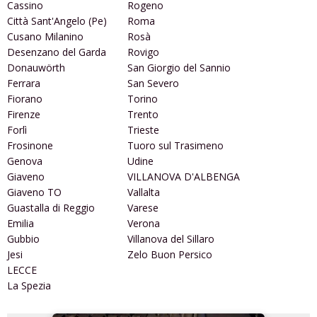
Cassino
Rogeno
Città Sant'Angelo (Pe)
Roma
Cusano Milanino
Rosà
Desenzano del Garda
Rovigo
Donauwörth
San Giorgio del Sannio
Ferrara
San Severo
Fiorano
Torino
Firenze
Trento
Forlì
Trieste
Frosinone
Tuoro sul Trasimeno
Genova
Udine
Giaveno
VILLANOVA D'ALBENGA
Giaveno TO
Vallalta
Guastalla di Reggio
Varese
Emilia
Verona
Gubbio
Villanova del Sillaro
Jesi
Zelo Buon Persico
LECCE
La Spezia