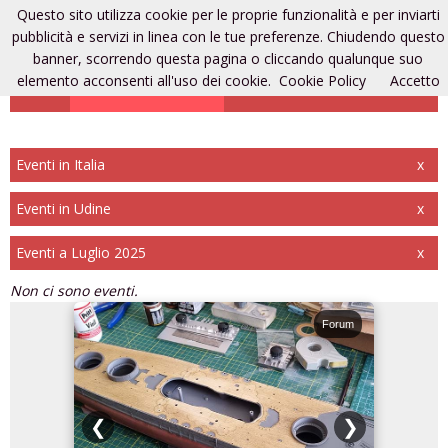
Questo sito utilizza cookie per le proprie funzionalità e per inviarti
Eventi di modellismo
pubblicità e servizi in linea con le tue preferenze. Chiudendo questo
banner, scorrendo questa pagina o cliccando qualunque suo
elemento acconsenti all'uso dei cookie.
Cookie Policy
Accetto
Aggiungi un evento
Entra
Registrati
Eventi in Italia
x
Eventi in Udine
x
Eventi a Luglio 2025
x
Non ci sono eventi.
Forum
Forum
❮
❯