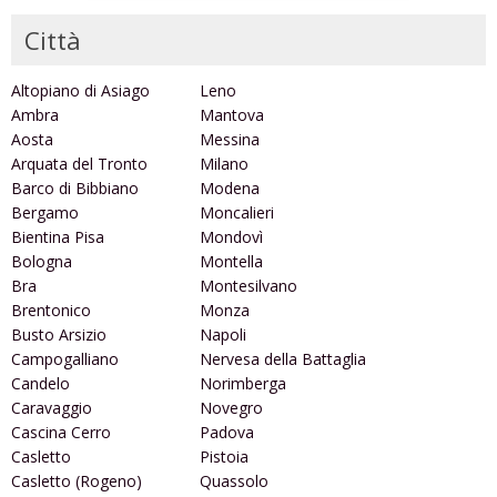
Città
Altopiano di Asiago
Leno
Ambra
Mantova
Aosta
Messina
Arquata del Tronto
Milano
Barco di Bibbiano
Modena
Bergamo
Moncalieri
Bientina Pisa
Mondovì
Bologna
Montella
Bra
Montesilvano
Brentonico
Monza
Busto Arsizio
Napoli
Campogalliano
Nervesa della Battaglia
Candelo
Norimberga
Caravaggio
Novegro
Cascina Cerro
Padova
Casletto
Pistoia
Casletto (Rogeno)
Quassolo