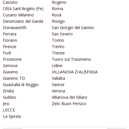
Cassino
Rogeno
Città Sant'Angelo (Pe)
Roma
Cusano Milanino
Rosà
Desenzano del Garda
Rovigo
Donauwörth
San Giorgio del Sannio
Ferrara
San Severo
Fiorano
Torino
Firenze
Trento
Forlì
Trieste
Frosinone
Tuoro sul Trasimeno
Genova
Udine
Giaveno
VILLANOVA D'ALBENGA
Giaveno TO
Vallalta
Guastalla di Reggio
Varese
Emilia
Verona
Gubbio
Villanova del Sillaro
Jesi
Zelo Buon Persico
LECCE
La Spezia