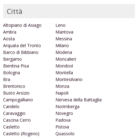
Città
Altopiano di Asiago
Leno
Ambra
Mantova
Aosta
Messina
Arquata del Tronto
Milano
Barco di Bibbiano
Modena
Bergamo
Moncalieri
Bientina Pisa
Mondovì
Bologna
Montella
Bra
Montesilvano
Brentonico
Monza
Busto Arsizio
Napoli
Campogalliano
Nervesa della Battaglia
Candelo
Norimberga
Caravaggio
Novegro
Cascina Cerro
Padova
Casletto
Pistoia
Casletto (Rogeno)
Quassolo