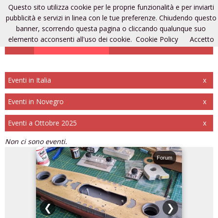
Questo sito utilizza cookie per le proprie funzionalità e per inviarti
Eventi di modellismo
pubblicità e servizi in linea con le tue preferenze. Chiudendo questo
banner, scorrendo questa pagina o cliccando qualunque suo
elemento acconsenti all'uso dei cookie.
Cookie Policy
Accetto
Aggiungi un evento
Entra
Registrati
Eventi in Italia
x
Eventi in Novegro
x
Eventi a Ottobre 2025
x
Non ci sono eventi.
Forum
Forum
❮
❯