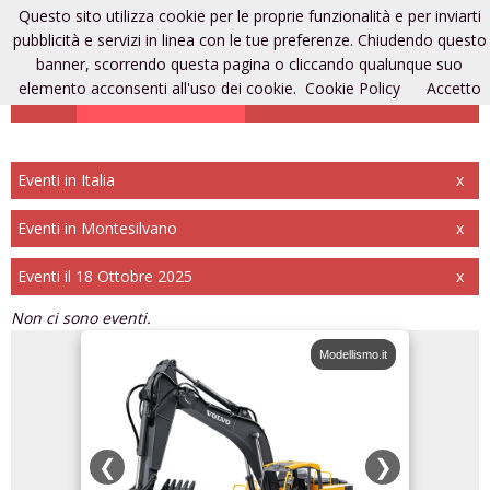
Questo sito utilizza cookie per le proprie funzionalità e per inviarti
Eventi di modellismo
pubblicità e servizi in linea con le tue preferenze. Chiudendo questo
banner, scorrendo questa pagina o cliccando qualunque suo
elemento acconsenti all'uso dei cookie.
Cookie Policy
Accetto
Aggiungi un evento
Entra
Registrati
Eventi in Italia
x
Eventi in Montesilvano
x
Eventi il 18 Ottobre 2025
x
Non ci sono eventi.
odellismo.it
Modellismo.it
❮
❯