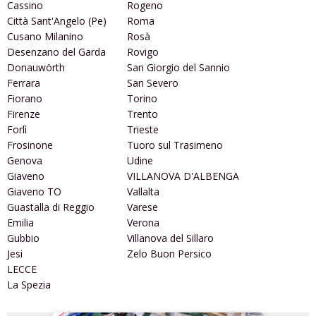
Cassino
Rogeno
Città Sant'Angelo (Pe)
Roma
Cusano Milanino
Rosà
Desenzano del Garda
Rovigo
Donauwörth
San Giorgio del Sannio
Ferrara
San Severo
Fiorano
Torino
Firenze
Trento
Forlì
Trieste
Frosinone
Tuoro sul Trasimeno
Genova
Udine
Giaveno
VILLANOVA D'ALBENGA
Giaveno TO
Vallalta
Guastalla di Reggio
Varese
Emilia
Verona
Gubbio
Villanova del Sillaro
Jesi
Zelo Buon Persico
LECCE
La Spezia