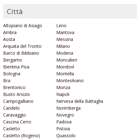
Città
Altopiano di Asiago
Leno
Ambra
Mantova
Aosta
Messina
Arquata del Tronto
Milano
Barco di Bibbiano
Modena
Bergamo
Moncalieri
Bientina Pisa
Mondovì
Bologna
Montella
Bra
Montesilvano
Brentonico
Monza
Busto Arsizio
Napoli
Campogalliano
Nervesa della Battaglia
Candelo
Norimberga
Caravaggio
Novegro
Cascina Cerro
Padova
Casletto
Pistoia
Casletto (Rogeno)
Quassolo