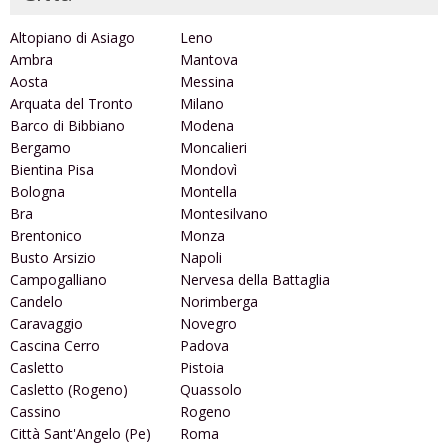
Altopiano di Asiago
Leno
Ambra
Mantova
Aosta
Messina
Arquata del Tronto
Milano
Barco di Bibbiano
Modena
Bergamo
Moncalieri
Bientina Pisa
Mondovì
Bologna
Montella
Bra
Montesilvano
Brentonico
Monza
Busto Arsizio
Napoli
Campogalliano
Nervesa della Battaglia
Candelo
Norimberga
Caravaggio
Novegro
Cascina Cerro
Padova
Casletto
Pistoia
Casletto (Rogeno)
Quassolo
Cassino
Rogeno
Città Sant'Angelo (Pe)
Roma