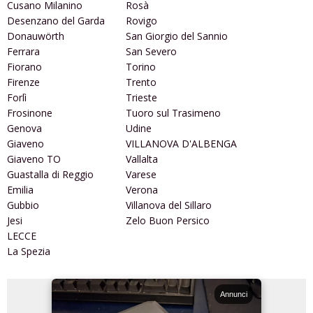
Cusano Milanino
Rosà
Desenzano del Garda
Rovigo
Donauwörth
San Giorgio del Sannio
Ferrara
San Severo
Fiorano
Torino
Firenze
Trento
Forlì
Trieste
Frosinone
Tuoro sul Trasimeno
Genova
Udine
Giaveno
VILLANOVA D'ALBENGA
Giaveno TO
Vallalta
Guastalla di Reggio
Varese
Emilia
Verona
Gubbio
Villanova del Sillaro
Jesi
Zelo Buon Persico
LECCE
La Spezia
Annunci
Annunci