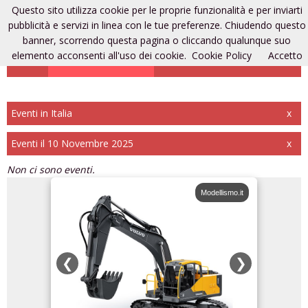
Questo sito utilizza cookie per le proprie funzionalità e per inviarti
Eventi di modellismo
pubblicità e servizi in linea con le tue preferenze. Chiudendo questo
banner, scorrendo questa pagina o cliccando qualunque suo
elemento acconsenti all'uso dei cookie.
Cookie Policy
Accetto
Aggiungi un evento
Entra
Registrati
Eventi in Italia
x
Eventi il 10 Novembre 2025
x
Non ci sono eventi.
odellismo.it
Modellismo.it
❮
❯