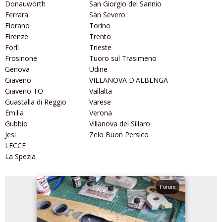
Donauwörth
San Giorgio del Sannio
Ferrara
San Severo
Fiorano
Torino
Firenze
Trento
Forlì
Trieste
Frosinone
Tuoro sul Trasimeno
Genova
Udine
Giaveno
VILLANOVA D'ALBENGA
Giaveno TO
Vallalta
Guastalla di Reggio
Varese
Emilia
Verona
Gubbio
Villanova del Sillaro
Jesi
Zelo Buon Persico
LECCE
La Spezia
Forum
Forum