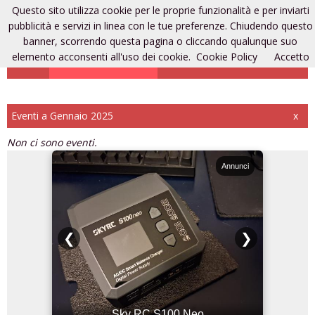
Questo sito utilizza cookie per le proprie funzionalità e per inviarti
Eventi di modellismo
pubblicità e servizi in linea con le tue preferenze. Chiudendo questo
banner, scorrendo questa pagina o cliccando qualunque suo
elemento acconsenti all'uso dei cookie.
Cookie Policy
Accetto
Aggiungi un evento
Entra
Registrati
Eventi a Gennaio 2025
x
Non ci sono eventi.
Annunci
Annunci
❮
❯
Sky RC S100 Neo