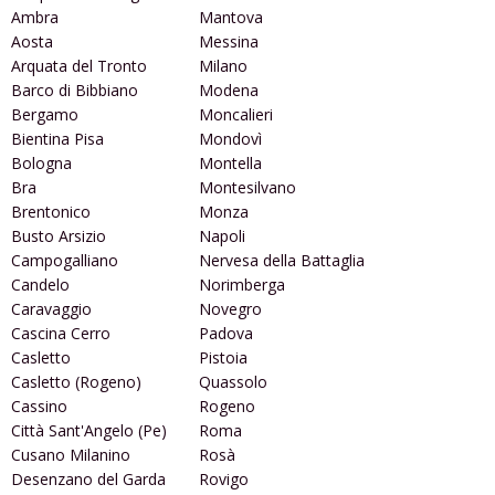
Ambra
Mantova
Aosta
Messina
Arquata del Tronto
Milano
Barco di Bibbiano
Modena
Bergamo
Moncalieri
Bientina Pisa
Mondovì
Bologna
Montella
Bra
Montesilvano
Brentonico
Monza
Busto Arsizio
Napoli
Campogalliano
Nervesa della Battaglia
Candelo
Norimberga
Caravaggio
Novegro
Cascina Cerro
Padova
Casletto
Pistoia
Casletto (Rogeno)
Quassolo
Cassino
Rogeno
Città Sant'Angelo (Pe)
Roma
Cusano Milanino
Rosà
Desenzano del Garda
Rovigo